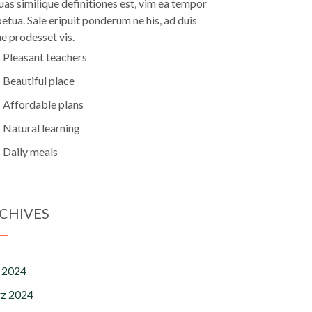
uas similique definitiones est, vim ea tempor
etua. Sale eripuit ponderum ne his, ad duis
e prodesset vis.
Pleasant teachers
Beautiful place
Affordable plans
Natural learning
Daily meals
CHIVES
 2024
z 2024