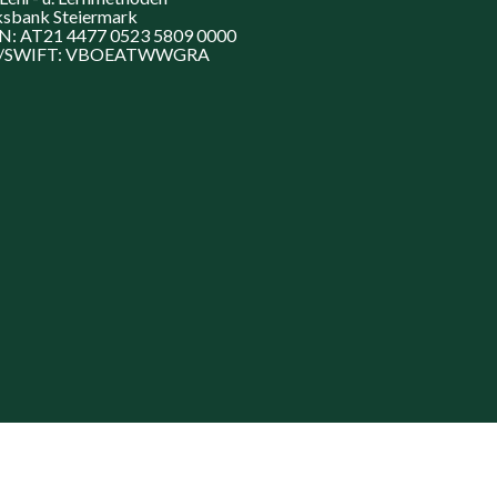
ksbank Steiermark
N: AT21 4477 0523 5809 0000
C/SWIFT: VBOEATWWGRA