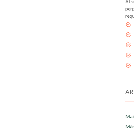
At s
perp
requ
AR
Mai
Mär