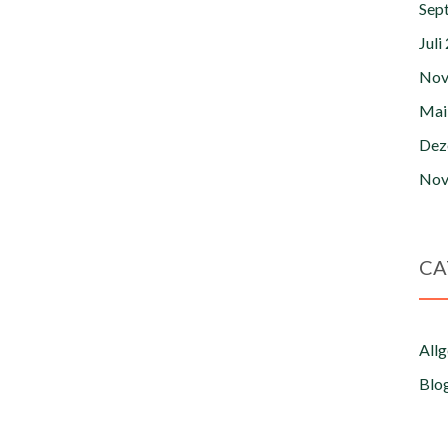
Sep
Juli
Nov
Mai
Dez
Nov
CA
All
Blo