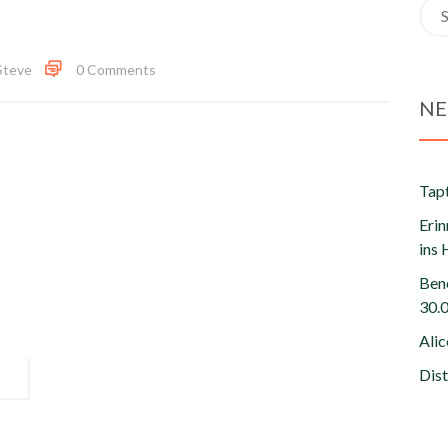
Sea
for:
Steve
0 Comments
NE
Tapt
Eri
ins 
Ben
30.
Ali
Dist