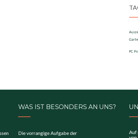
TA
Ausz
Garte
PC
Pr
WAS IST BESONDERS AN UNS?
UN
Auf 
ossen
Die vorrangige Aufgabe der
von 