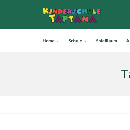
Skip
to
content
Home
Schule
SpielRaum
A
T