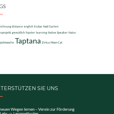
GS
eichnung
distance
english
Essbar
food
Garten
nprojekt
gemütlich
hipster
learning
Native Speaker
Natur
Taptana
ojektwoche
Zirkus Moon Cat
TERSTÜTZEN SIE UNS
neuen Wegen lernen – Verein zur Förderung
Lehr- u. Lernmethoden