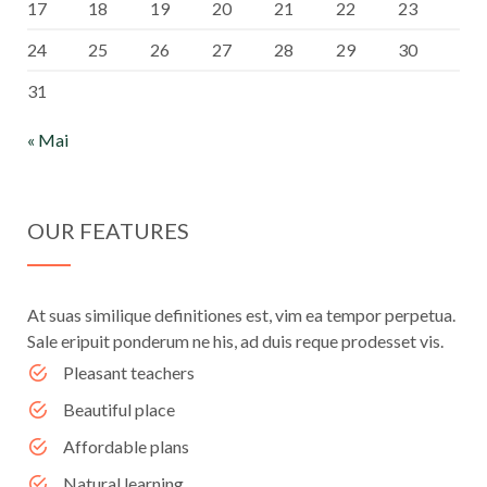
17
18
19
20
21
22
23
24
25
26
27
28
29
30
31
« Mai
OUR FEATURES
At suas similique definitiones est, vim ea tempor perpetua.
Sale eripuit ponderum ne his, ad duis reque prodesset vis.
Pleasant teachers
Beautiful place
Affordable plans
Natural learning