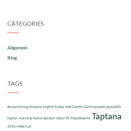
CATEGORIES
Allgemein
Blog
TAGS
Auszeichnung
distance
english
Essbar
food
Garten
Gartenprojekt
gemütlich
Taptana
hipster
learning
Native Speaker
Natur
PC
Projektwoche
Zirkus Moon Cat