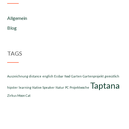
Allgemein
Blog
TAGS
Auszeichnung
distance
english
Essbar
food
Garten
Gartenprojekt
gemütlich
Taptana
hipster
learning
Native Speaker
Natur
PC
Projektwoche
Zirkus Moon Cat