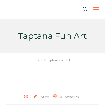
Skip
to
content
Taptana Fun Art
Start
Taptana Fun Art
Steve
0 Comments