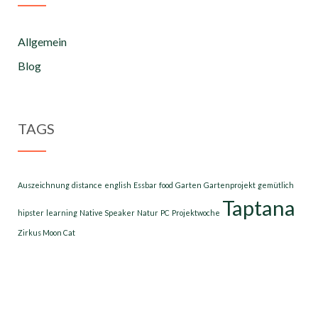
Allgemein
Blog
TAGS
Auszeichnung
distance
english
Essbar
food
Garten
Gartenprojekt
gemütlich
Taptana
hipster
learning
Native Speaker
Natur
PC
Projektwoche
Zirkus Moon Cat