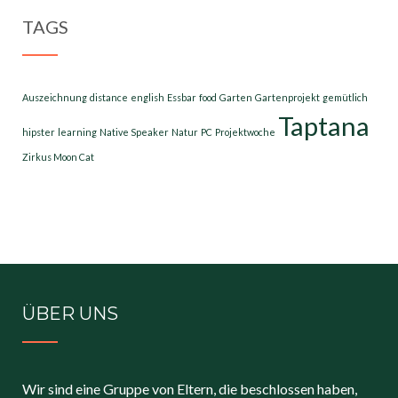
TAGS
Auszeichnung
distance
english
Essbar
food
Garten
Gartenprojekt
gemütlich
Taptana
hipster
learning
Native Speaker
Natur
PC
Projektwoche
Zirkus Moon Cat
ÜBER UNS
Wir sind eine Gruppe von Eltern, die beschlossen haben,