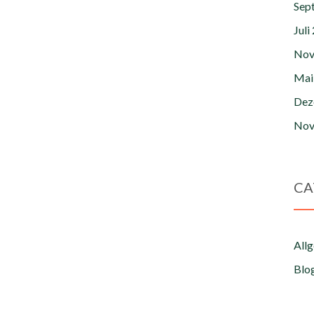
Sep
Juli
Nov
Mai
Dez
Nov
CA
All
Blo