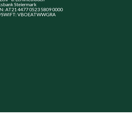
ksbank Steiermark
N: AT21 4477 0523 5809 0000
C/SWIFT: VBOEATWWGRA