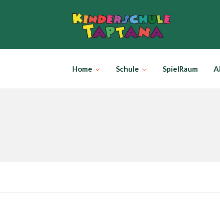
Skip
to
content
Home
Schule
SpielRaum
A