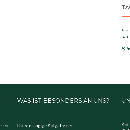
TA
Ausz
Garte
PC
Pr
WAS IST BESONDERS AN UNS?
UN
Auf 
ossen
Die vorrangige Aufgabe der
von 