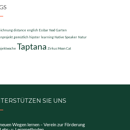
GS
eichnung
distance
english
Essbar
food
Garten
nprojekt
gemütlich
hipster
learning
Native Speaker
Natur
Taptana
ojektwoche
Zirkus Moon Cat
TERSTÜTZEN SIE UNS
neuen Wegen lernen – Verein zur Förderung
Lehr- u. Lernmethoden