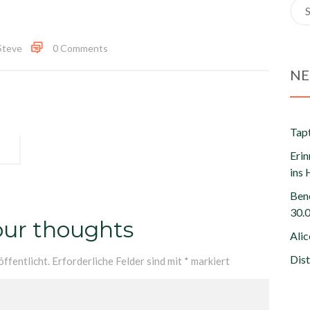
Sea
for:
Steve
0 Comments
NE
Tapt
Eri
ins 
Ben
30.
our thoughts
Ali
Dist
ffentlicht.
Erforderliche Felder sind mit
*
markiert