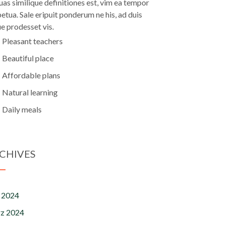
uas similique definitiones est, vim ea tempor
etua. Sale eripuit ponderum ne his, ad duis
e prodesset vis.
Pleasant teachers
Beautiful place
Affordable plans
Natural learning
Daily meals
CHIVES
 2024
z 2024