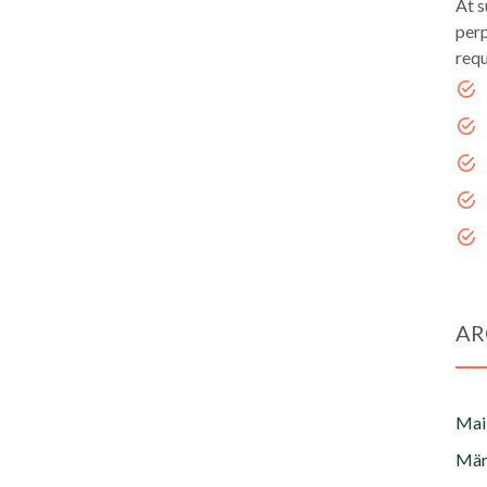
At s
perp
requ
AR
Mai
Mär